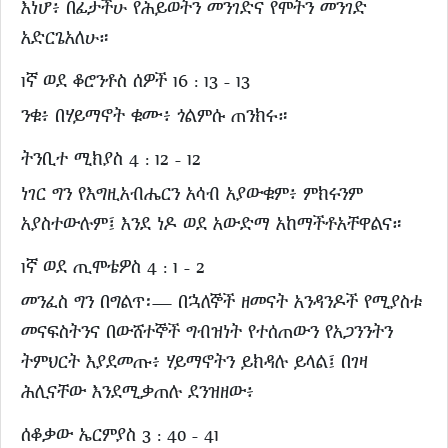
እነሆ፥ በፊታችሁ የሕይወትን መንገድና የሞትን መንገድ
አድርጌአለሁ።
1ኛ ወደ ቆሮንቶስ ሰዎች 16 : 13 - 13
ንቁ፥ በሃይማኖት ቁሙ፥ ጎልምሱ ጠንክሩ።
ትንቢተ ሚክያስ 4 : 12 - 12
ነገር ግን የእግዚአብሔርን አሳብ አያውቁም፥ ምክሩንም
አያስተውሉም፤ እንደ ነዶ ወደ አውድማ አከማችቶአቸዋልና።
1ኛ ወደ ጢሞቴዎስ 4 : 1 - 2
መንፈስ ግን በግልጥ፡— በኋለኞች ዘመናት አንዳንዶች የሚያስቱ
መናፍስትንና በውሸተኞች ግብዝነት የተሰጠውን የአጋንንትን
ትምህርት እያደመጡ፥ ሃይማኖትን ይክዳሉ ይላል፤ በገዛ
ሕሊናቸው እንደሚቃጠሉ ደንዝዘው፥
ሰቆቃው ኤርምያስ 3 : 40 - 41