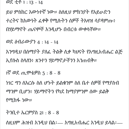
ወደ ቲቶ 1 : 13 - 14
ይህ ምስክር እውነተኛ ነው። ስለዚህ ምክንያት የአይሁድን
ተረትና ከእውነት ፈቀቅ የሚሉትን ሰዎች ትእዛዝ ሳያዳምጡ፥
በሃይማኖት ጤናሞች እንዲሆኑ በብርቱ ውቀሳቸው።
ወደ ዕብራውያን 4 : 14 - 14
እንግዲህ በሰማያት ያለፈ ትልቅ ሊቀ ካህናት የእግዚአብሔር ልጅ
ኢየሱስ ስላለን፥ ጸንተን ሃይማኖታችንን እንጠብቅ።
1ኛ ወደ ጢሞቴዎስ 5 : 8 - 8
ነገር ግን ለእርሱ ስለ ሆኑት ይልቁንም ስለ ቤተ ሰዎቹ የማያስብ
ማንም ቢሆን፥ ሃይማኖትን የካደ ከማያምንም ሰው ይልቅ
የሚከፋ ነው።
ትንቢተ ኤርምያስ 21 : 8 - 8
ለዚህም ሕዝብ እንዲህ በል፡— እግዚአብሔር እንዲህ ይላል፡—