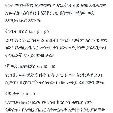
ኖን። መንገዳችንን እንመርምርና እንፈትን፥ ወደ እግዚአብሔርም
እንመለስ። ልባችንን ከእጃችን ጋር በሰማይ ወዳለው ወደ
እግዚአብሔር እናንሣ።
ትንቢተ ሆሴዕ 14 : 9 - 90
ይህን ነገር የሚያስተውል ጠቢብ፥ የሚያውቃትም አስተዋይ ማን
ነው? የእግዚአብሔር መንገድ ቅን ነው፥ ጻድቃንም ይሄዱበታል፤
ተላላፊዎች ግን ይወድቁበታል።
1ኛ ወደ ጢሞቴዎስ 6 : 10 - 10
ገንዘብን መውደድ የክፋት ሁሉ ሥር ነውና፥ አንዳንዶች ይህን
ሲመኙ፥ ከሃይማኖት ተሳስተው በብዙ ሥቃይ ራሳቸውን ወጉ።
ወደ ቲቶ 1 : 0 - 0
የእግዚአብሔር ባሪያና የኢየሱስ ክርስቶስ ሐዋርያ የሆነ
ጳውሎስ፥ በእግዚአብሔር ለተመረጡት እምነት እንዲሆንላቸው