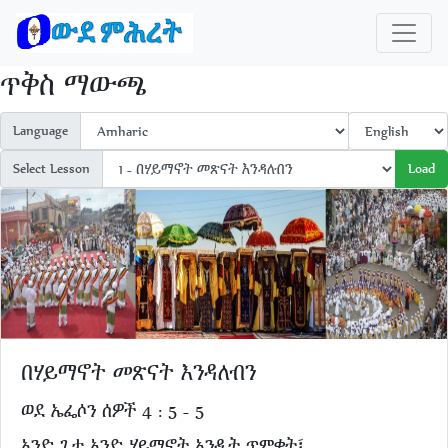
ጥቅስ ማውጫ
Language
Select Lesson
Load
በሃይማኖት መጽናት እንዳለብን
ወደ ኤፌሶን ሰዎች 4 : 5 - 5
አንድ ጌታ አንድ ሃይማኖት አንዲት ጥምቀት፤