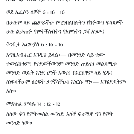
ወደ ኤፌሶን ሰዎች 6 : 16 - 16
በሁሉም ላይ ጨምራችሁ የሚንበለበሉትን የክፉውን ፍላጻዎች
ሁሉ ልታጠፉ የምትችሉበትን የእምነትን ጋሻ አንሡ፤
ትንቢተ ኤርምያስ 6 : 16 - 16
እግዚአብሔር እንዲህ ይላል፡— በመንገድ ላይ ቁሙ
ተመልከቱም፥ የቀደመችውንም መንገድ ጠይቁ፤ መልካሚቱ
መንገድ ወዴት እንደ ሆነች እወቁ፥ በእርስዋም ላይ ሂዱ፥
ለነፍሳችሁም ዕረፍት ታገኛላችሁ፤ እነርሱ ግን፡— አንሄድባትም፡
አሉ።
መጽሐፈ ምሳሌ 14 : 12 - 12
ለሰው ቅን የምትመስል መንገድ አለች ፍጻሜዋ ግን የሞት
መንገድ ነው።