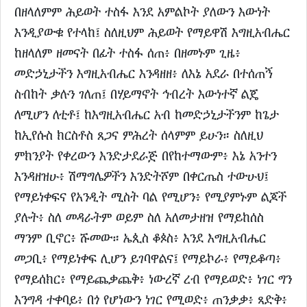
በዘላለምም ሕይወት ተስፋ እንደ አምልኮት ያለውን እውነት
እንዲያውቁ የተላከ፤ ስለዚህም ሕይወት የማይዋሽ እግዚአብሔር
ከዘላለም ዘመናት በፊት ተስፋ ሰጠ፥ በዘመኑም ጊዜ፥
መድኃኒታችን እግዚአብሔር እንዳዘዘ፥ ለእኔ አደራ በተሰጠኝ
ስብከት ቃሉን ገለጠ፤ በሃይማኖት ኅብረት እውነተኛ ልጄ
ለሚሆን ለቲቶ፤ ከእግዚአብሔር አብ ከመድኃኒታችንም ከጌታ
ከኢየሱስ ክርስቶስ ጸጋና ምሕረት ሰላምም ይሁን። ስለዚህ
ምክንያት የቀረውን እንድታደራጅ በየከተማውም፥ እኔ አንተን
እንዳዘዝሁ፥ ሽማግሌዎችን እንድትሾም በቀርጤስ ተውሁህ፤
የማይነቀፍና የአንዲት ሚስት ባል የሚሆን፥ የሚያምኑም ልጆች
ያሉት፥ ስለ መዳራትም ወይም ስለ አለመታዘዝ የማይከሰስ
ማንም ቢኖር፥ ሹመው። ኤጲስ ቆጶስ፥ እንደ እግዚአብሔር
መጋቢ፥ የማይነቀፍ ሊሆን ይገባዋልና፤ የማይኮራ፥ የማይቆጣ፥
የማይሰክር፥ የማይጨቃጨቅ፥ ነውረኛ ረብ የማይወድ፥ ነገር ግን
እንግዳ ተቀባይ፥ በጎ የሆነውን ነገር የሚወድ፥ ጠንቃቃ፥ ጻድቅ፥