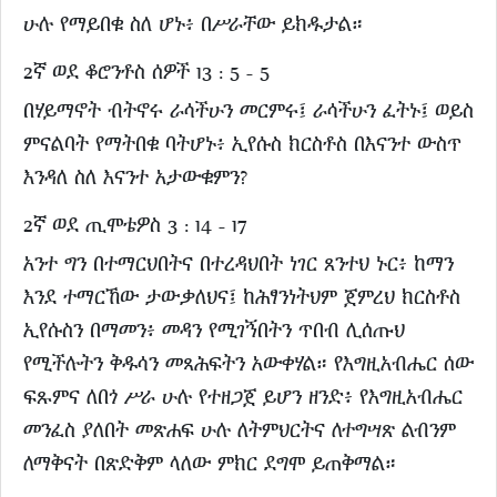
ሁሉ የማይበቁ ስለ ሆኑ፥ በሥራቸው ይክዱታል።
2ኛ ወደ ቆሮንቶስ ሰዎች 13 : 5 - 5
በሃይማኖት ብትኖሩ ራሳችሁን መርምሩ፤ ራሳችሁን ፈትኑ፤ ወይስ
ምናልባት የማትበቁ ባትሆኑ፥ ኢየሱስ ክርስቶስ በእናንተ ውስጥ
እንዳለ ስለ እናንተ አታውቁምን?
2ኛ ወደ ጢሞቴዎስ 3 : 14 - 17
አንተ ግን በተማርህበትና በተረዳህበት ነገር ጸንተህ ኑር፥ ከማን
እንደ ተማርኸው ታውቃለህና፤ ከሕፃንነትህም ጀምረህ ክርስቶስ
ኢየሱስን በማመን፥ መዳን የሚገኝበትን ጥበብ ሊሰጡህ
የሚችሉትን ቅዱሳን መጻሕፍትን አውቀሃል። የእግዚአብሔር ሰው
ፍጹምና ለበጎ ሥራ ሁሉ የተዘጋጀ ይሆን ዘንድ፥ የእግዚአብሔር
መንፈስ ያለበት መጽሐፍ ሁሉ ለትምህርትና ለተግሣጽ ልብንም
ለማቅናት በጽድቅም ላለው ምክር ደግሞ ይጠቅማል።