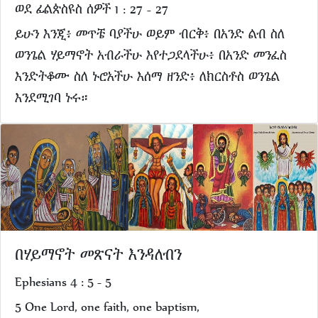
ወደ ፊልጵስዩስ ሰዎች 1 : 27 - 27
ይሁን እንጂ፥ መጥቼ ባያችሁ ወይም ብርቅ፥ በአንድ ልብ ስለ
ወንጌል ሃይማኖት አብራችሁ እየተጋደላችሁ፥ በአንድ መንፈስ
እንድትቆሙ ስለ ኑሮአችሁ እሰማ ዘንድ፥ ለክርስቶስ ወንጌል
እንደሚገባ ኑሩ።
በሃይማኖት መጽናት እንዳለብን
Ephesians 4 : 5 - 5
5 One Lord, one faith, one baptism,