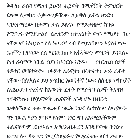
ቅዱስ፥ ራሱን የሚገዛ ይሁን፤ ሕይወት በሚገኝበት ትምህርት
ደግሞ ሊመክር ተቃዋሚዎቹንም ሊወቅስ ይችል ዘንድ፥
እንደተማረው በታመነ ቃል ይጽና። የማይታዘዙና ከንቱ
የሚናገሩ የሚያታልሉ ይልቁንም ከተገረዙት ወገን የሚሆኑ ብዙ
ናቸውና፤ እነዚህም ስለ ነውረኛ ረብ የማይገባውን እያስተማሩ
ቤቶችን በሞላው ስለ ሚገለብጡ፥ አፋቸውን መዝጋት ይገባል።
የገዛ ራሳቸው ነቢይ የሆነ ከእነርሱ አንዱ፡— የቀርጤስ ሰዎች
ዘወትር ውሸተኞች፥ ክፉዎች አራዊት፥ በላተኞች፥ ሥራ ፈቶች
ናቸው ብሎአል። ይህ ምስክር እውነተኛ ነው። ስለዚህ ምክንያት
የአይሁድን ተረትና ከእውነት ፈቀቅ የሚሉትን ሰዎች ትእዛዝ
ሳያዳምጡ፥ በሃይማኖት ጤናሞች እንዲሆኑ በብርቱ
ውቀሳቸው። ሁሉ ለንጹሖች ንጹሕ ነው፤ ለርኵሳንና ለማያምኑ
ግን ንጹሕ የሆነ ምንም የለም፥ ነገር ግን አእምሮአቸውም
ሕሊናቸውም ረክሶአል። እግዚአብሔርን እንዲያውቁ በግልጥ
ይናገራሉ፥ ዳሩ ግን የሚያስጸይፉና የማይታዘዙ ለበጎ ሥራም