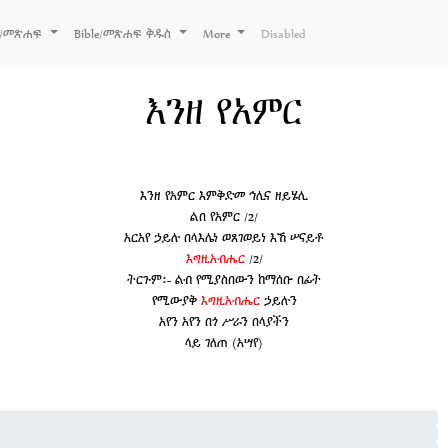
ks/መጽሐፍ
Bible/መጽሐፍ ቅዱስ
More
Disabled
እንዘ የአምር
እንዘ የአምር እምቅድመ ኅሊና ዘይሄሊ
ልበ የአምር /2/
አርአየ ኃይሉ በላእሌነ ወጸገወይነ እኸ ሠናይቶ
እግዚአብሔር
/2/
ትርጉም፡- ልብ የሚያስበውን ከማሰቡ በፊት
የሚውያቅ
እግዚአብሔር
ኃይሉን
አየን አየን በጎ ሥራን በላያችን
ላይ ገለጠ (አሣየ)