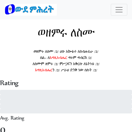
ወዘምሩ ለስሙ
ወዘምሩ ለስሙ /2/ ሀቡ አኰቴተ ለስብሐቲሁ /2/
በል− ለ
እግዚአብሔር
ግሩም ግብርከ /2/
ለስሙም ዘምሩ /2/ ምሥጋናን አቅርቡ ለጌትነቱ /2/
እግዚአብሔር
ን /2/ ሥራህ ድንቅ ነው በሉት /2/
Rating
5 - of 0
4 - of 0
3 - of 0
2 - of 0
1 - of 0
Avg. Rating
0