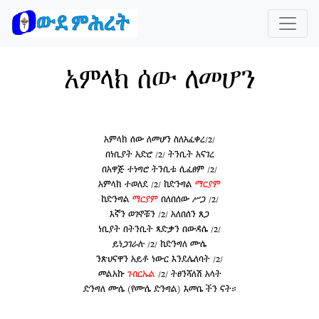
አምላክ ሰው ለመሆን
አምላክ ሰው ለመሆን ስለአፈቀረ/2/
በነቢያት አድሮ /2/ ትንቢት አናገረ
በአዋጅ ተነግሮ ትንቢቱ ሲፈፀም /2/
አምላክ ተወለደ /2/ ከድንግል
ማርያም
ከድንግል
ማርያም
በለበሰው ሥጋ /2/
እኛን ወገኖቹን /2/ አለበሰን ጸጋ
ነቢያት በትንቢት ጻድቃን በውዳሴ /2/
ይነጋገራሉ /2/ ከድንግለ ሙሴ
ንጽህናዋን አይቶ ነውር እንደሌለባት /2/
መልአኩ
ገብርኤል
/2/ ትፀንሻለሽ አላት
ድንግለ ሙሴ (የሙሴ ድንግል) እመቤ ችን ናት።