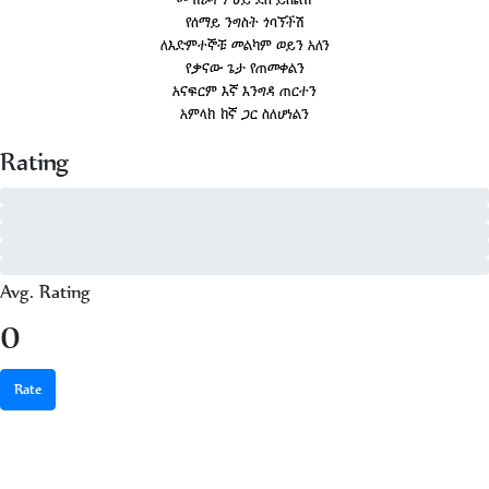
የሰማይ ንግስት ጎባኘችሽ
ለእድምተኞቹ መልካም ወይን አለን
የቃናው ጌታ የጠመቀልን
አናፍርም እኛ እንግዳ ጠርተን
አምላክ ከኛ ጋር ስለሆነልን
Rating
5 - of 0
4 - of 0
3 - of 0
2 - of 0
1 - of 0
Avg. Rating
0
Rate