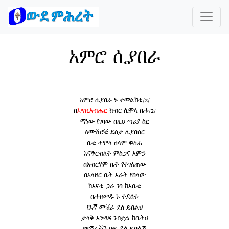
አምሮ ሲያበራ
አምሮ ሲያበራ ኑ ተመልከቱ/2/
በ
እግዚአብሔር
ክብር ሲሞላ ቤቱ/2/
ማነው የገባው በዚህ ጣሪያ ስር
ለሙሽሮቹ ደስታ ሊያበስር
ቤቱ ተሞላ ሰላም ፍስሐ
እናቅርብለት ምስጋና አምኃ
በአብርሃም ቤት የተገለጠው
በአላዘር ቤት እራት የበላው
ከእናቱ ጋራ ገባ ከእቤቱ
ቤተዘመዱ ኑ ተደሰቱ
የእኛ ሙሸራ ደስ ይበልህ
ታላቅ እንግዳ ገብቷል ከቤትህ
ሙሽራችን ሆይ ደስ ይበልሽ