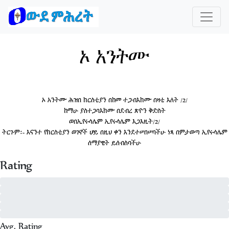
ኦ አንትሙ
ኦ አንትሙ ሕዝበ ክርስቲያን በከመ ተጋብእክሙ በዛቲ እለት /2/
ከማሁ ያስተጋባእክሙ በደብረ ጽዮን ቅድስት
ወበኢየሩሳሌም ኢየሩሳሌም እጋእዚት/2/
ትርጉም፡- እናንተ የክርስቲያን ወገኖች ሆይ በዚህ ቀን እንደተሠበሠባችሁ ነጻ በምታወጣ ኢየሩሳሌም
ሰማያዊት ይሰብስባችሁ
Rating
5 - of 0
4 - of 0
3 - of 0
2 - of 0
1 - of 0
Avg. Rating